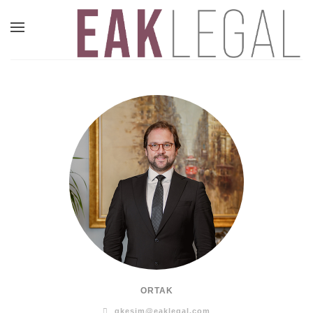
ORTAK
gkesim@eaklegal.com