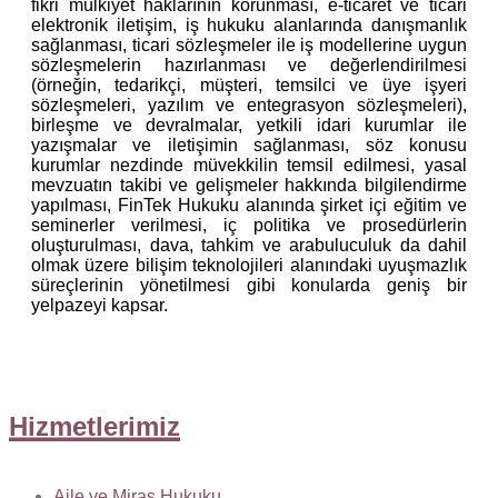
fikri mülkiyet haklarının korunması, e-ticaret ve ticari
elektronik iletişim, iş hukuku alanlarında danışmanlık
sağlanması, ticari sözleşmeler ile iş modellerine uygun
sözleşmelerin hazırlanması ve değerlendirilmesi
(örneğin, tedarikçi, müşteri, temsilci ve üye işyeri
sözleşmeleri, yazılım ve entegrasyon sözleşmeleri),
birleşme ve devralmalar, yetkili idari kurumlar ile
yazışmalar ve iletişimin sağlanması, söz konusu
kurumlar nezdinde müvekkilin temsil edilmesi, yasal
mevzuatın takibi ve gelişmeler hakkında bilgilendirme
yapılması, FinTek Hukuku alanında şirket içi eğitim ve
seminerler verilmesi, iç politika ve prosedürlerin
oluşturulması, dava, tahkim ve arabuluculuk da dahil
olmak üzere bilişim teknolojileri alanındaki uyuşmazlık
süreçlerinin yönetilmesi gibi konularda geniş bir
yelpazeyi kapsar.
Hizmetlerimiz
Aile ve Miras Hukuku